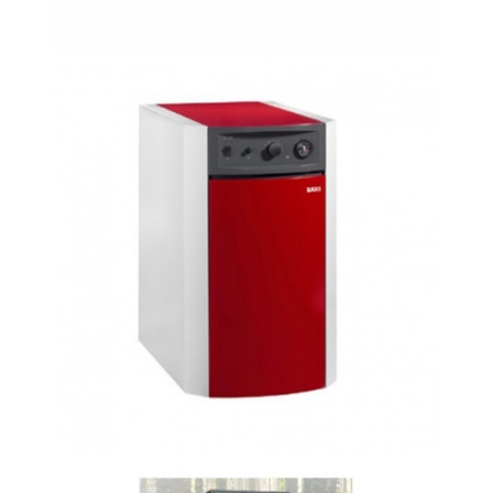
de Pellets
Las calderas de pellets son la solución
óptima para quien desea calentar su
casa respetando el medio ambiente.
Producto sólido, fácil de usar y con
rendimientos calóricos elevados
acompañados de bajos consumos.
Renueve su vieja caldera con nuestras
avanzadas calderas de pellets.