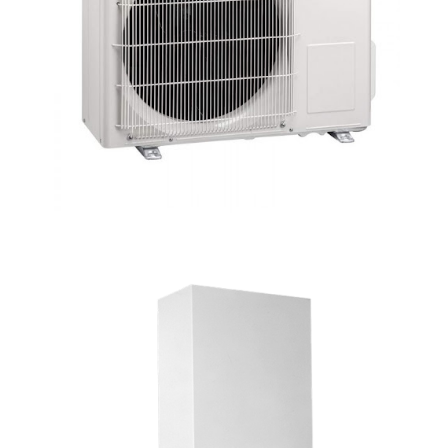
instantánea, mediante la combustión de
gas. Son el sistema de calefacción más
extendido. Poseen una larga vida útil,
alrededor de 15 años, por lo que elegir
bien es siempre un buen comienzo.
Aerotérmicas
Se trata de una alternativa sumamente
eficiente, basada en un sistema de
bomba de aire-agua, que a su vez se
encuentra compuesta por una unidad