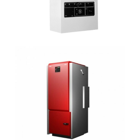
interior y otra exterior. Esto la
convierte en una alternativa en calderas
de lo más versátil, pudiendo producir de
la misma forma agua fría o caliente.
ELÉCTRICAS
Este tipo de caldera se alimentan de la
red eléctrica para su funcionamiento,
por lo que su instalación suele ser más
sencilla. Utilizan unas resistencias que
se calientan con el paso de la
electricidad y que, a su vez, aumentan la
temperatura del agua con la que están
en contacto