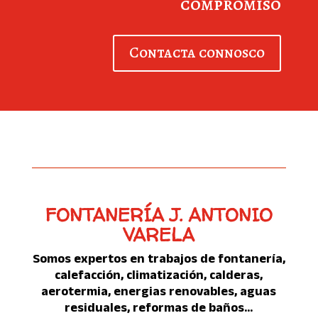
compromiso
El uso de la leña como combustible en
este tipo de calderas permite ahorrar
sustancialmente en los costes de
Contacta connosco
calefacción respetando al mismo tiempo
el medio ambiente. También se puede
combinar con otras calderas.
FONTANERÍA J. ANTONIO
VARELA
Somos expertos en trabajos de fontanería,
calefacción, climatización, calderas,
aerotermia, energias renovables, aguas
residuales, reformas de baños...