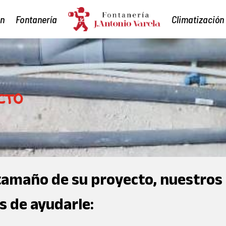
ón
Fontanería
Climatización
ón
Fontanería
Climatización
cto
tamaño de su proyecto, nuestros
 de ayudarle: