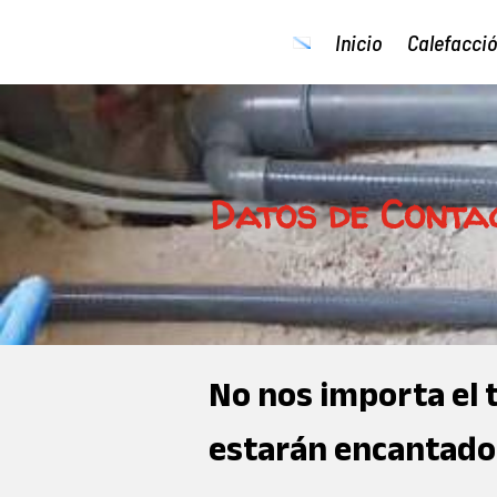
Inicio
Calefacci
Inicio
Calefacci
Datos de Conta
No nos importa el 
estarán encantados