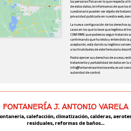
las personas físicas en lo que respecta al t
de estos datos, le informamos de que los d
cuestionario pueden ser objeto de tratamie
privacidad publicada en nuestra web, sie
La nueva configuración de los derechos qu
casos en los que la base que legitima el t
CONFIRME que podemos seguir tratando su
confirmando que ha leído y entendido la pol
aceptación, está dando su legítimo conse
a las finalidades de este formulario descrit
Podrá ejercer sus derechos de acceso, recti
tratamiento y portabilidad de datos en la 
info@fontaneriaantoniovarela.es así como
autoridad de control.
FONTANERÍA J. ANTONIO VARELA
ntanería, calefacción, climatización, calderas, aerot
residuales, reformas de baños...