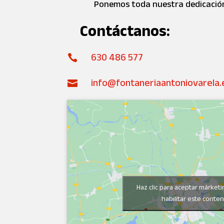
Ponemos toda nuestra dedicación
Contáctanos:
630 486 577

info@fontaneriaantoniovarela.

Haz clic para aceptar márketi
habilitar este conte