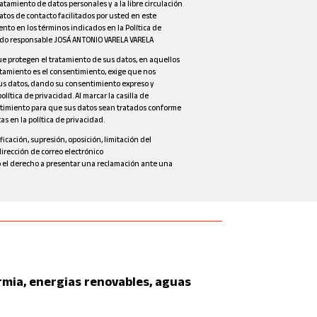
ratamiento de datos personales y a la libre circulación
atos de contacto facilitados por usted en este
nto en los términos indicados en la Política de
ndo responsable
JOSÁ ANTONIO VARELA VARELA
e protegen el tratamiento de sus datos, en aquellos
ratamiento es el consentimiento, exige que nos
s datos, dando su consentimiento expreso y
ítica de privacidad. Al marcar la casilla de
ntimiento para que sus datos sean tratados conforme
as en la política de privacidad.
ficación, supresión, oposición, limitación del
dirección de correo electrónico
 el derecho a presentar una reclamación ante una
ermia, energias renovables, aguas